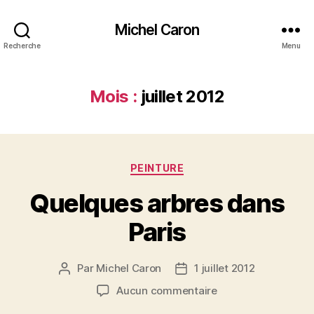
Michel Caron
Recherche
Menu
Mois :
juillet 2012
Catégories
PEINTURE
Quelques arbres dans
Paris
Par
Michel Caron
1 juillet 2012
Auteur
Date
de
de
sur
Aucun commentaire
l’article
l’article
Quelques