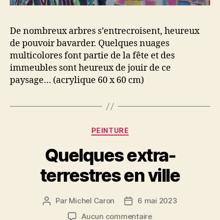
De nombreux arbres s’entrecroisent, heureux
de pouvoir bavarder. Quelques nuages
multicolores font partie de la fête et des
immeubles sont heureux de jouir de ce
paysage… (acrylique 60 x 60 cm)
Catégories
PEINTURE
Quelques extra-
terrestres en ville
Par
Michel Caron
6 mai 2023
Auteur
Date
de
de
sur
Aucun commentaire