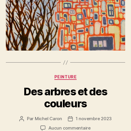
Catégories
PEINTURE
Des arbres et des
couleurs
Par
Michel Caron
1 novembre 2023
Auteur
Date
de
de
sur
Aucun commentaire