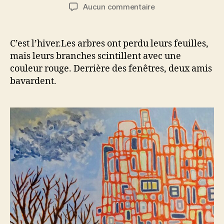
de
de
sur
Aucun commentaire
l’article
l’article
Conversation
entre
voisins
C’est l’hiver.Les arbres ont perdu leurs feuilles,
mais leurs branches scintillent avec une
couleur rouge. Derrière des fenêtres, deux amis
bavardent.