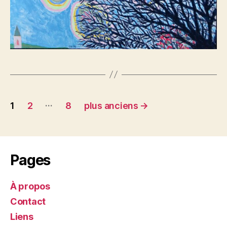
Pagination
…
1
2
8
plus anciens
→
des
publications
Pages
À propos
Contact
Liens