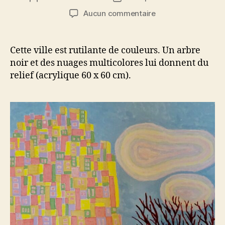
de
de
sur
Aucun commentaire
l’article
l’article
Arbre
et
lumières
Cette ville est rutilante de couleurs. Un arbre
citadines
noir et des nuages multicolores lui donnent du
relief (acrylique 60 x 60 cm).