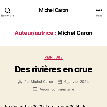
Michel Caron
Recherche
Menu
Auteur/autrice :
Michel Caron
Catégories
PEINTURE
Des rivières en crue
Par
Michel Caron
6 janvier 2024
Auteur
Date
de
de
sur
Aucun commentaire
l’article
l’article
Des
rivières
en
En décembre 2023 et en janvier 2024, de