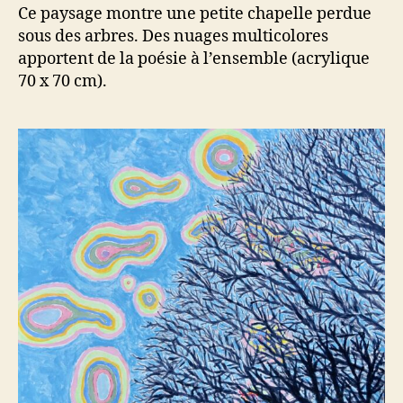
avec
Ce paysage montre une petite chapelle perdue
des
sous des arbres. Des nuages multicolores
arbres
apportent de la poésie à l’ensemble (acrylique
70 x 70 cm).