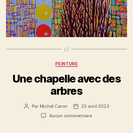
Catégories
PEINTURE
Une chapelle avec des
arbres
Par
Michel Caron
23 avril 2023
Auteur
Date
de
de
sur
Aucun commentaire
l’article
l’article
Une
chapelle