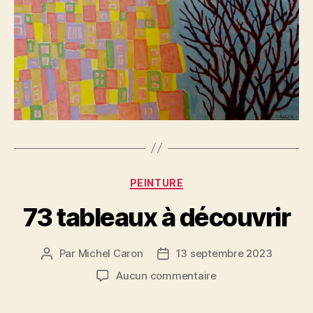
Catégories
PEINTURE
73 tableaux à découvrir
Par
Michel Caron
13 septembre 2023
Auteur
Date
de
de
sur
Aucun commentaire
l’article
l’article
73
tableaux