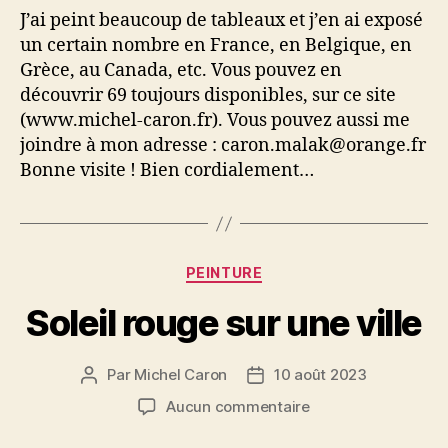
à
J’ai peint beaucoup de tableaux et j’en ai exposé
découvrir
un certain nombre en France, en Belgique, en
Grèce, au Canada, etc. Vous pouvez en
découvrir 69 toujours disponibles, sur ce site
(www.michel-caron.fr). Vous pouvez aussi me
joindre à mon adresse : caron.malak@orange.fr
Bonne visite ! Bien cordialement…
Catégories
PEINTURE
Soleil rouge sur une ville
Par
Michel Caron
10 août 2023
Auteur
Date
de
de
sur
Aucun commentaire
l’article
l’article
Soleil