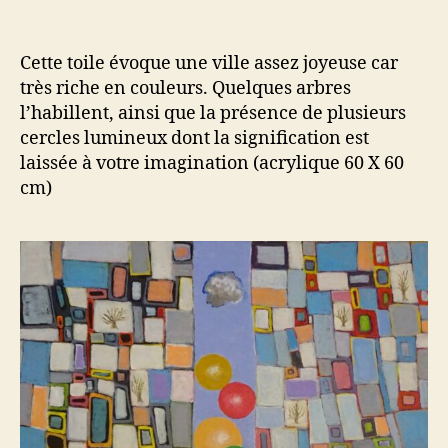
l’article
l’article
Des
arbres
et
Cette toile évoque une ville assez joyeuse car
des
très riche en couleurs. Quelques arbres
couleurs
l’habillent, ainsi que la présence de plusieurs
cercles lumineux dont la signification est
laissée à votre imagination (acrylique 60 X 60
cm)