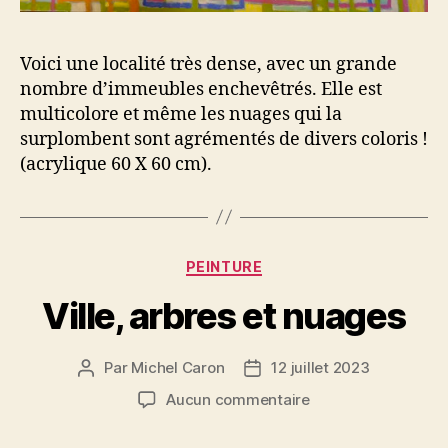
Voici une localité très dense, avec un grande
nombre d’immeubles enchevêtrés. Elle est
multicolore et même les nuages qui la
surplombent sont agrémentés de divers coloris !
(acrylique 60 X 60 cm).
Catégories
PEINTURE
Ville, arbres et nuages
Par
Michel Caron
12 juillet 2023
Auteur
Date
de
de
sur
Aucun commentaire
l’article
l’article
Ville,
arbres