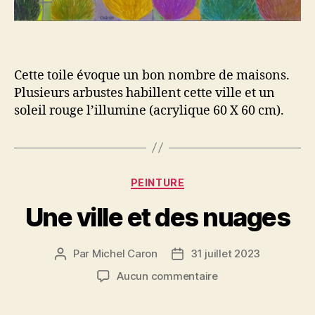
Cette toile évoque un bon nombre de maisons.
Plusieurs arbustes habillent cette ville et un
soleil rouge l’illumine (acrylique 60 X 60 cm).
Catégories
PEINTURE
Une ville et des nuages
Par
Michel Caron
31 juillet 2023
Auteur
Date
de
de
sur
Aucun commentaire
l’article
l’article
Une
ville