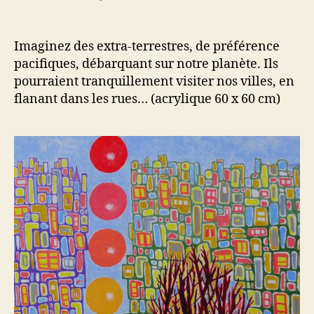
l’article
l’article
Quelques
extra-
terrestres
Imaginez des extra-terrestres, de préférence
en
pacifiques, débarquant sur notre planète. Ils
ville
pourraient tranquillement visiter nos villes, en
flanant dans les rues… (acrylique 60 x 60 cm)