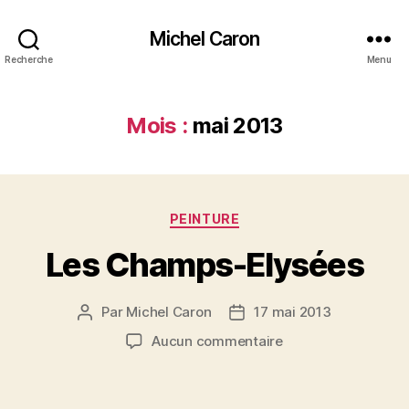
Michel Caron
Recherche
Menu
Mois :
mai 2013
Catégories
PEINTURE
Les Champs-Elysées
Par
Michel Caron
17 mai 2013
Auteur
Date
de
de
sur
Aucun commentaire
l’article
l’article
Les
Champs-
Elysées