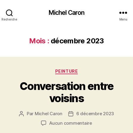
Michel Caron
Recherche
Menu
Mois :
décembre 2023
Catégories
PEINTURE
Conversation entre
voisins
Par
Michel Caron
6 décembre 2023
Auteur
Date
de
de
sur
Aucun commentaire
l’article
l’article
Conversation