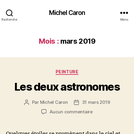
Michel Caron
Recherche
Menu
Mois :
mars 2019
Catégories
PEINTURE
Les deux astronomes
Par
Michel Caron
31 mars 2019
Auteur
Date
de
de
sur
Aucun commentaire
l’article
l’article
Les
deux
astronomes
Quelques étoiles se promènent dans le ciel et