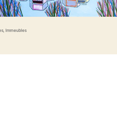
es
,
Immeubles
es