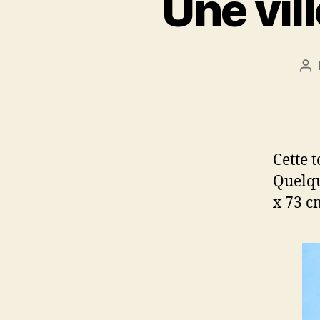
Une vil
Au
de
l’a
Cette 
Quelqu
x 73 c