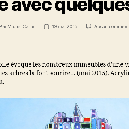
le avec quelque
Par
Michel Caron
19 mai 2015
Aucun comment
teur
Date
de
rticle
l’article
toile évoque les nombreux immeubles d’une vi
es arbres la font sourire… (mai 2015). Acryl
m.