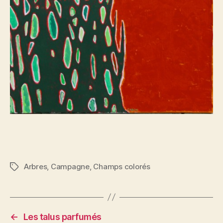
Arbres
,
Campagne
,
Champs colorés
Étiquettes
←
Les talus parfumés