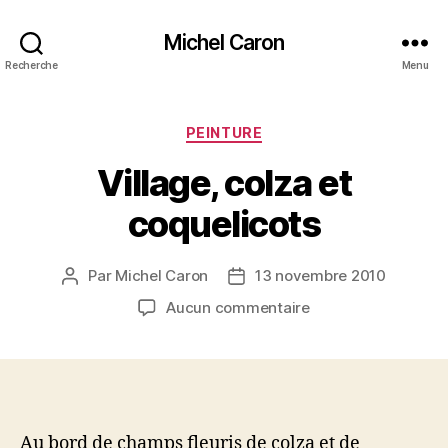
Michel Caron
Recherche
Menu
Catégories
PEINTURE
Village, colza et
coquelicots
Par
Michel Caron
13 novembre 2010
Auteur
Date
de
de
sur
Aucun commentaire
l’article
l’article
Village,
colza
et
coquelicots
Au bord de champs fleuris de colza et de