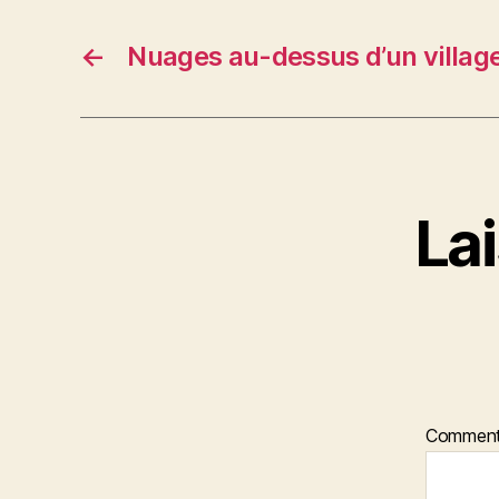
←
Nuages au-dessus d’un villag
La
Comment