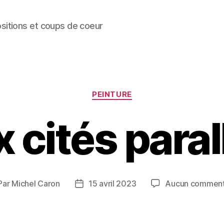
ositions et coups de coeur
Catégories
PEINTURE
 cités paral
Par
Michel Caron
15 avril 2023
Aucun comment
teur
Date
de
ticle
l’article