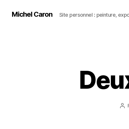
Michel Caron
Site personnel : peinture, exp
Deux
Au
de
l’ar