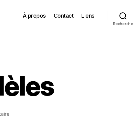
À propos
Contact
Liens
Recherche
lèles
sur
aire
Deux
cités
parallèles